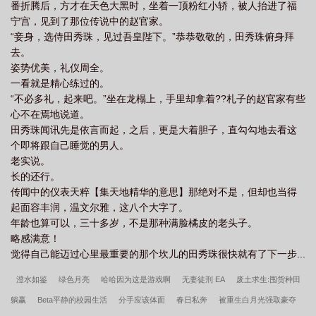
番折腾后，方才在天色大黑时，坐着一顶粉红小轿，被人抬进了福
宁宫，见到了那位传说中的赵官家。
“妾身，选侍田秀珠，见过吾皇陛下。”恭恭敬敬的，田秀珠俯身拜
去。
姿势优美，礼仪周全。
一看就是精心练过的。
“不必多礼，起来吧。”坐在龙榻上，手里却拿着??札子的赵官家有些
心不在焉地说道。
田秀珠闻讯先是依言而起，之后，更是大着胆子，直勾勾地去看这
个即将跟自己睡觉的男人。
老实说。
长的还行。
传闻中的仪表天粹【集天地精华的意思】那绝对不是，但却也当得
起面容丰润，温文尔雅，这八个大字了。
年龄也算可以，三十多岁，不是那种满脸橘皮的老头子。
略感满意！
觉得自己能迈过心里最重要的那个坎儿的田秀珠很快就有了下一步...
澄水如鉴
绿色月亮
哈哈因为这是游戏啊
无妻徒刑 EA
废土求生:囤货种田
躺赢
Beta平静的校园生活
分手应该体面
春日私奔
被重生白月光强取豪夺