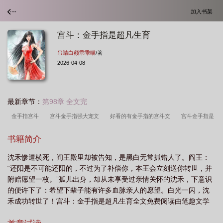
加入书架
宫斗：金手指是超凡生育
吊睛白额乖乖喵
/著
2026-04-08
最新章节：
第98章 全文完
金手指宫斗
宫斗金手指强大宠文
好看的有金手指的宫斗文
宫斗金手指是
超凡生育by
宫斗金手指是超凡生育
宫斗金手指是超凡生育晋江
宫斗金手
书籍简介
指是超凡生免费
宫斗金手指是超凡生育 吊睛白额乖乖喵 txt
宫斗金手指是超凡
沈禾惨遭横死，阎王殿里却被告知，是黑白无常抓错人了。阎王：
生育_第94节_久久网手机版
宫斗金手指是超凡生育 吊睛白额乖乖喵
宫斗金手
“还阳是不可能还阳的，不过为了补偿你，本王会立刻送你转世，并
指是超凡生育 吊睛白额乖乖喵 笔趣阁
宫斗金手指是超凡生育32
宫斗金手指是
附赠愿望一枚。”孤儿出身，却从未享受过亲情关怀的沈禾，下意识
超凡生育免费阅读
有金手指的宫斗宅斗
宫斗金手指是超凡生育百度
宫斗金
的便许下了：希望下辈子能有许多血脉亲人的愿望。白光一闪，沈
禾成功转世了！宫斗：金手指是超凡生育全文免费阅读由笔趣文学
手指是超凡生育 吊睛白额乖乖喵 免费
宫斗金手指是超凡生育txt
提供，如果您喜欢宫斗：金手指是超凡生育吊睛白额乖乖喵最新章