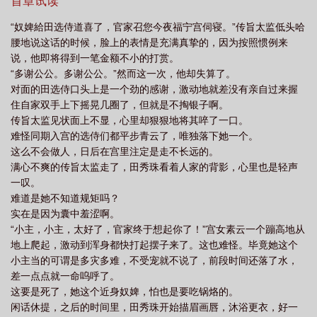
节，请分享给您的好友一起来笔趣文学免费阅读。魔蝎小说
首章试读
“奴婢給田选侍道喜了，官家召您今夜福宁宫伺寝。”传旨太监低头哈
腰地说这话的时候，脸上的表情是充满真挚的，因为按照惯例来
说，他即将得到一笔金额不小的打赏。
“多谢公公。多谢公公。”然而这一次，他却失算了。
对面的田选侍口头上是一个劲的感谢，激动地就差没有亲自过来握
住自家双手上下摇晃几圈了，但就是不掏银子啊。
传旨太监见状面上不显，心里却狠狠地将其啐了一口。
难怪同期入宫的选侍们都平步青云了，唯独落下她一个。
这么不会做人，日后在宫里注定是走不长远的。
满心不爽的传旨太监走了，田秀珠看着人家的背影，心里也是轻声
一叹。
难道是她不知道规矩吗？
实在是因为囊中羞涩啊。
“小主，小主，太好了，官家终于想起你了！”宫女素云一个蹦高地从
地上爬起，激动到浑身都快打起摆子来了。这也难怪。毕竟她这个
小主当的可谓是多灾多难，不受宠就不说了，前段时间还落了水，
差一点点就一命呜呼了。
这要是死了，她这个近身奴婢，怕也是要吃锅烙的。
闲话休提，之后的时间里，田秀珠开始描眉画唇，沐浴更衣，好一