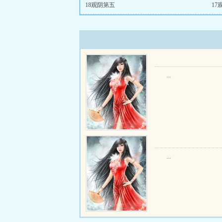
18观阴第五
17
...
...