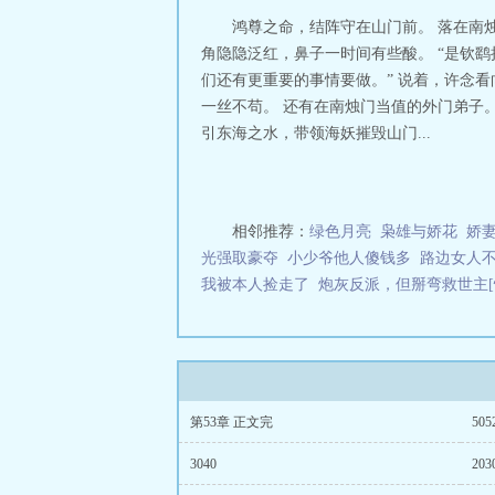
鸿尊之命，结阵守在山门前。 落在南烛
角隐隐泛红，鼻子一时间有些酸。 “是钦
们还有更重要的事情要做。” 说着，许念
一丝不苟。 还有在南烛门当值的外门弟子
引东海之水，带领海妖摧毁山门...
相邻推荐：
绿色月亮
枭雄与娇花
娇妻
光强取豪夺
小少爷他人傻钱多
路边女人
我被本人捡走了
炮灰反派，但掰弯救世主[
第53章 正文完
505
3040
203