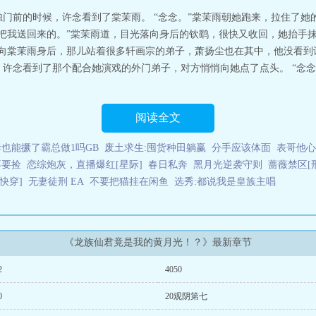
门前的时候，许念看到了棠茉雨。 “念念。”棠茉雨朝她跑来，拉住了她的
鹞把我送回来的。”棠茉雨道，目光落向身后的钦鹞，很快又收回，她抬手
看向棠茉雨身后，那儿站着很多轩画宗的弟子，萧扬尘也在其中，他没看
。许念看到了那个配合她演戏的外门弟子，对方悄悄向她点了点头。 “念
阅读全文
也能撅了霸总做1吗GB
废土求生:囤货种田躺赢
分手应该体面
表哥他心
不要捡
恋综炮灰，直播爆红[星际]
春日私奔
黑月光逆袭守则
蔷薇禁区[
快穿]
无妻徒刑 EA
不要把猫挂在闲鱼
选秀:都说我是皇族主唱
《龙族仙君竟是我的黄月光！？》最新章节
2
4050
0
20观阴第七