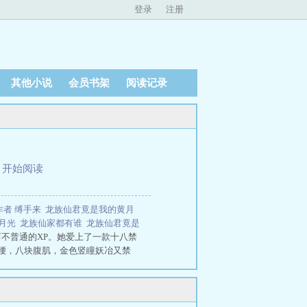
登录
注册
其他小说
会员书架
阅读记录
、
开始阅读
作者 缚手来
龙族仙君竟是我的黄月
黄月光
龙族仙家都有谁
龙族仙君竟是
不普通的XP。她爱上了一款十八禁
腰，八块腹肌，金色竖瞳妖冶又禁
文免费阅读由笔趣文学提供，如果您
。魔蝎小说龙族仙君竟是我的黄月