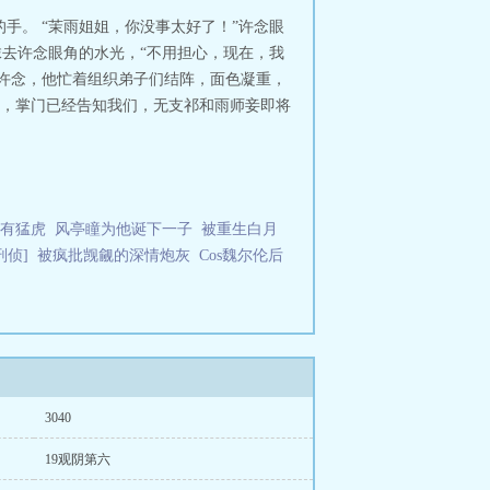
手。 “茉雨姐姐，你没事太好了！”许念眼
抹去许念眼角的水光，“不用担心，现在，我
到许念，他忙着组织弟子们结阵，面色凝重，
念，掌门已经告知我们，无支祁和雨师妾即将
有猛虎
风亭瞳为他诞下一子
被重生白月
刑侦]
被疯批觊觎的深情炮灰
Cos魏尔伦后
3040
19观阴第六