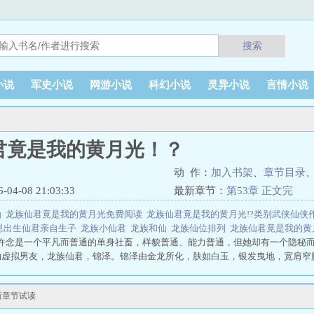
搜索
小说
军史小说
网游小说
科幻小说
灵异小说
言情小说
君竟是我的黄月光！？
动 作：
加入书架
、
章节目录
4-08 21:03:33
最新章节：
第53章 正文完
仙
龙族仙君竟是我的黄月光免费阅读
龙族仙君竟是我的黄月光!?类别武侠仙侠
崽出生仙君亲自生子
龙族小仙君
龙族和仙
龙族仙位排列
龙族仙君竟是我的
许念是一个平凡而普通的单身社畜，样貌普通、能力普通，但她却有一个隐秘而
的虚拟男友，龙族仙君，锦泽。锦泽由金龙所化，肤如白玉，银发曳地，宽肩窄
真龙仙君的第一天，就注定爱不上别的男人了。龙族仙君竟是我的黄月光！？全
是我的黄月光！？缚手来最新章节，请分享给您的好友一起来笔趣文学免费阅读
新章节试读