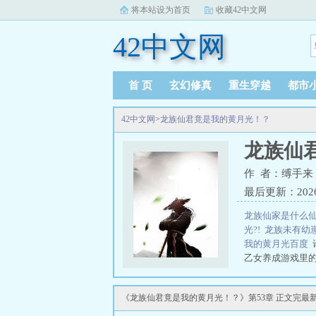
将本站设为首页
收藏42中文网
42中文网
首 页
玄幻修真
重生穿越
都市
42中文网
>
龙族仙君竟是我的黄月光！？
龙族仙
作 者：缚手来
最后更新：2026-0
龙族仙家是什么
光?!
龙族未有幼
我的黄月光百度
乙女养成游戏里
欲。许念在养成
喜欢龙族仙君竟
《龙族仙君竟是我的黄月光！？》第53章 正文完最
光！？