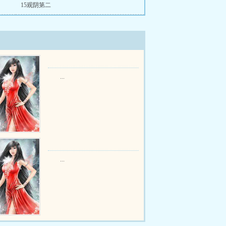
15观阴第二
...
...