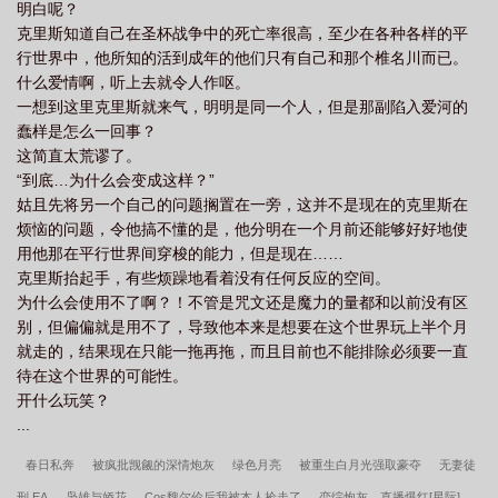
明白呢？
克里斯知道自己在圣杯战争中的死亡率很高，至少在各种各样的平
行世界中，他所知的活到成年的他们只有自己和那个椎名川而已。
什么爱情啊，听上去就令人作呕。
一想到这里克里斯就来气，明明是同一个人，但是那副陷入爱河的
蠢样是怎么一回事？
这简直太荒谬了。
“到底…为什么会变成这样？”
姑且先将另一个自己的问题搁置在一旁，这并不是现在的克里斯在
烦恼的问题，令他搞不懂的是，他分明在一个月前还能够好好地使
用他那在平行世界间穿梭的能力，但是现在……
克里斯抬起手，有些烦躁地看着没有任何反应的空间。
为什么会使用不了啊？！不管是咒文还是魔力的量都和以前没有区
别，但偏偏就是用不了，导致他本来是想要在这个世界玩上半个月
就走的，结果现在只能一拖再拖，而且目前也不能排除必须要一直
待在这个世界的可能性。
开什么玩笑？
...
春日私奔
被疯批觊觎的深情炮灰
绿色月亮
被重生白月光强取豪夺
无妻徒
刑 EA
枭雄与娇花
Cos魏尔伦后我被本人捡走了
恋综炮灰，直播爆红[星际]