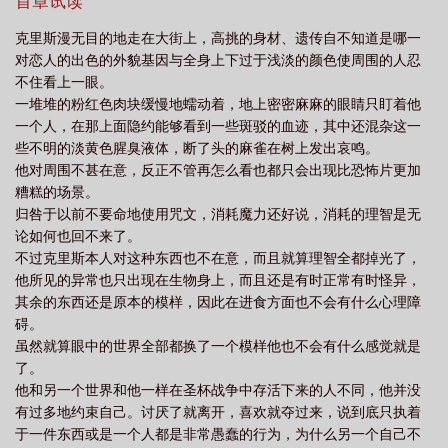
分享给您的好友一起来笔趣文学免费阅读。魔蝎小说
首章试读
克里斯漫无目的地走在大街上，高挑的身材、遗传自不知道是哪一
对恋人的出色的外貌基因与全身上下过于浅淡的颜色使周围的人忍
不住看上一眼。
一堆堆的粉红色肉块缓慢地蠕动着，地上密密麻麻的眼睛只盯着他
一个人，在那上面隐约能够看到一些斑驳的血迹，其中还混杂这一
些不明的淡黄色腥臭液体，断了头的麻雀在树上发出哀鸣。
他对周围不甚在意，反正不管再怎么看也都只会出现比恐怖片更加
糟糕的场景。
归咎于以前不要命地使用咒文，消耗魔力还好说，消耗的理智是无
论如何也回不来了。
不过克里斯本人对这种东西也不在意，而且就算理智全都掉光了，
他所见的异常也只出现在生物身上，而且还是有时正常有时怪异，
其余的东西还是原本的模样，因此在进食方面也不会有什么心理障
碍。
虽然就算眼中的世界全部都换了一个模样他也不会有什么感觉就是
了。
他和另一个世界和他一样在圣杯战争中存活下来的人不同，他并没
有过多地约束自己。讨厌了就离开，喜欢就夺过来，说到底只执着
于一件东西或是一个人都是非常愚蠢的行为，为什么另一个自己不