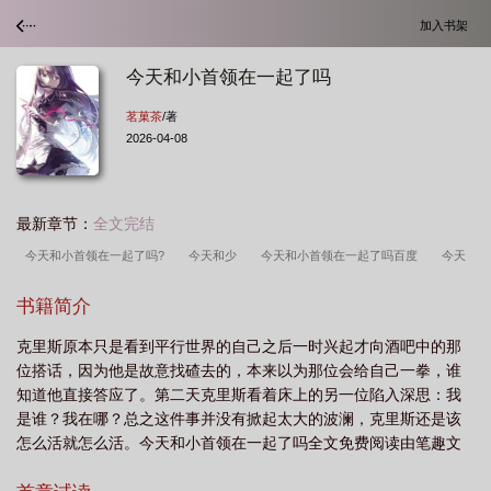
加入书架
今天和小首领在一起了吗
茗菓茶
/著
2026-04-08
最新章节：
全文完结
今天和小首领在一起了吗?
今天和少
今天和小首领在一起了吗百度
今天
和小首领在一起了吗txt
今天和离了吗首辅
今天首领宰演完剧本了吗?免
书籍简介
费
今天和小首领在一起了吗?有其他名字吗
今天和小首领在一起了吗 免费阅
克里斯原本只是看到平行世界的自己之后一时兴起才向酒吧中的那
读
位搭话，因为他是故意找碴去的，本来以为那位会给自己一拳，谁
知道他直接答应了。第二天克里斯看着床上的另一位陷入深思：我
是谁？我在哪？总之这件事并没有掀起太大的波澜，克里斯还是该
怎么活就怎么活。今天和小首领在一起了吗全文免费阅读由笔趣文
学提供，如果您喜欢今天和小首领在一起了吗茗菓茶最新章节，请