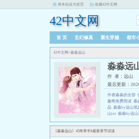
将本站设为首页
收藏42中文网
42中文网
首 页
玄幻修真
重生穿越
都市
42中文网
>
淼淼远山
淼淼远
作 者：远山
最后更新：2026-0
作者淼淼的全部
趣阁免费阅读
淼
品
淼淼by远山
山txt
淼淼by远
三秒记住本站：42中
《淼淼远山》45终章半h最新章节试读