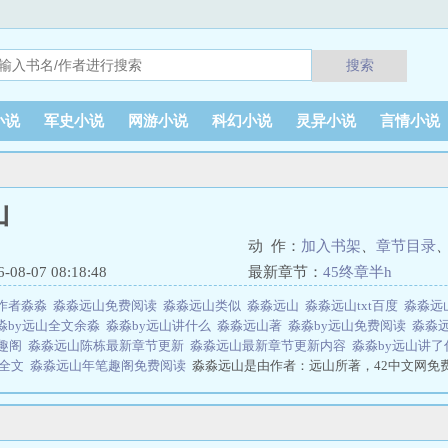
搜索
小说
军史小说
网游小说
科幻小说
灵异小说
言情小说
山
动 作：
加入书架
、
章节目录
8-07 08:18:48
最新章节：
45终章半h
作者淼淼
淼淼远山免费阅读
淼淼远山类似
淼淼远山
淼淼远山txt百度
淼淼远
淼by远山全文余淼
淼淼by远山讲什么
淼淼远山著
淼淼by远山免费阅读
淼淼
笔趣阁
淼淼远山陈栋最新章节更新
淼淼远山最新章节更新内容
淼淼by远山讲
山全文
淼淼远山年笔趣阁免费阅读
淼淼远山是由作者：远山所著，42中文网免
文网 网址：www.42zw.net淼淼by远山