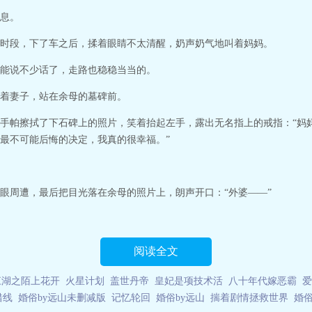
息。
时段，下了车之后，揉着眼睛不太清醒，奶声奶气地叫着妈妈。
能说不少话了，走路也稳稳当当的。
着妻子，站在余母的墓碑前。
手帕擦拭了下石碑上的照片，笑着抬起左手，露出无名指上的戒指：“妈
最不可能后悔的决定，我真的很幸福。”
眼周遭，最后把目光落在余母的照片上，朗声开口：“外婆——”
阅读全文
江湖之陌上花开
火星计划
盖世丹帝
皇妃是项技术活
八十年代嫁恶霸
爱
错线
婚俗by远山未删减版
记忆轮回
婚俗by远山
揣着剧情拯救世界
婚俗