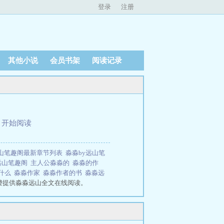
登录
注册
其他小说
会员书架
阅读记录
、
开始阅读
山笔趣阁最新章节列表
淼淼by远山笔
远山笔趣阁
主人公淼淼的
淼淼的作
了什么
淼淼作家
淼淼作者的书
淼淼远
费提供淼淼远山全文在线阅读。