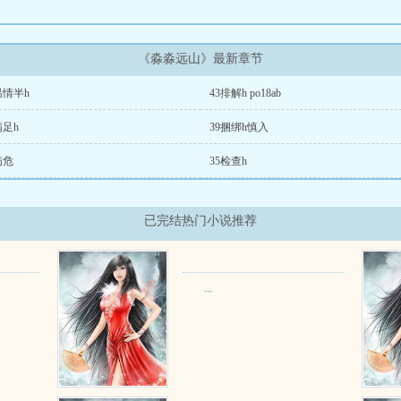
《淼淼远山》最新章节
温情半h
43排解h po18ab
满足h
39捆绑h慎入
病危
35检查h
已完结热门小说推荐
...