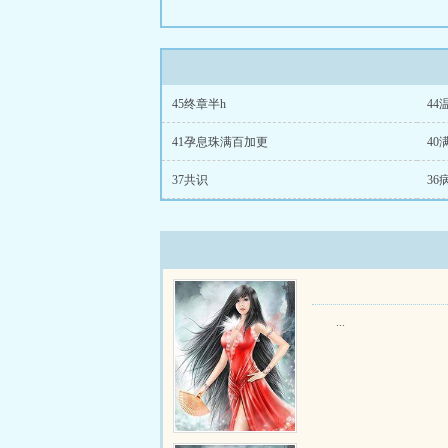
45终章半h
44
41孕息珠满百加更
40
37共识
36
...