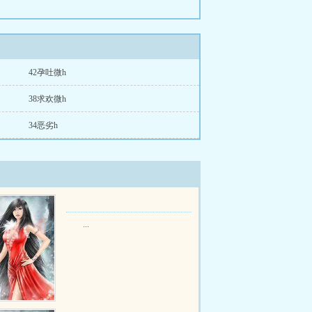
42孕吐微h
38求欢微h
34恶劣h
...