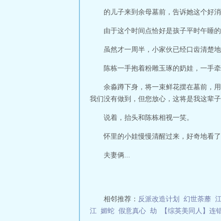
的儿子来到余母墓前，告诉她这个好消
由于这个时间点恰好是孩子平时午睡的
虽然才一周半，小家伙已经口齿清楚地
陈栋一手抱着粉雕玉琢的奶娃，一手牵
余淼蹲下身，将一束鲜花摆在墓前，用
我们没有做到，但您放心，这将是我这辈子
说着，抬头和陈栋相视一笑。
怀里的小娃慢慢清醒过来，好奇地看了
夫妻俩...
相邻推荐：
反派改造计划
幻世荼蘼
江
媚蛇
假意真心
劫
【综英美同人】连