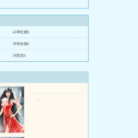
42孕吐微h
38求欢微h
34恶劣h
...