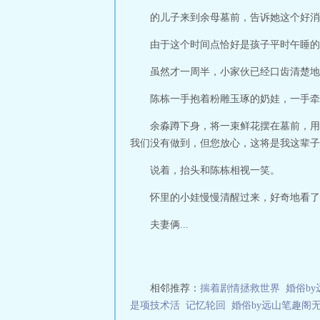
的儿子来到余母墓前，告诉她这个好消
由于这个时间点恰好是孩子平时午睡的
虽然才一周半，小家伙已经口齿清楚地
陈栋一手抱着粉雕玉琢的奶娃，一手牵
余淼蹲下身，将一束鲜花摆在墓前，用
我们没有做到，但您放心，这将是我这辈子
说着，抬头和陈栋相视一笑。
怀里的小娃慢慢清醒过来，好奇地看了
夫妻俩...
相邻推荐：
揣着剧情拯救世界
婚俗by
是项技术活
记忆轮回
婚俗by远山笔趣阁