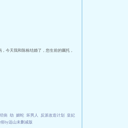
妈，今天我和陈栋结婚了，您生前的嘱托，
经病
劫
媚蛇
坏男人
反派改造计划
皇妃
婚俗by远山未删减版