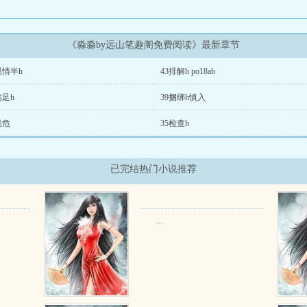
《淼淼by远山笔趣阁免费阅读》最新章节
温情半h
43排解h po18ab
满足h
39捆绑h慎入
病危
35检查h
已完结热门小说推荐
...