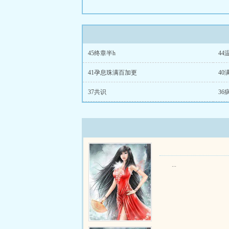
45终章半h
44
41孕息珠满百加更
40
37共识
36
...