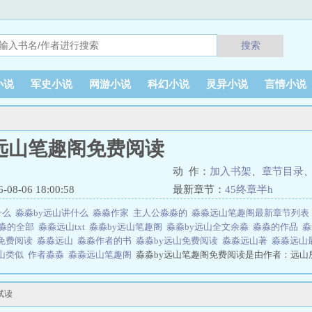
搜索
小说
军史小说
网游小说
科幻小说
灵异小说
言情小说
y远山笔趣阁免费阅读
动 作：
加入书架
、
章节目录
8-06 18:00:58
最新章节：
45终章半h
什么
淼淼by远山讲什么
淼淼作家
主人公淼淼的
淼淼远山笔趣阁最新章节列
淼的全部
淼淼远山txt
淼淼by远山笔趣阁
淼淼by远山全文余淼
淼淼的作品
淼
免费阅读
淼淼远山
淼淼作者的书
淼淼by远山免费阅读
淼淼远山著
淼淼远山
山类似
作者淼淼
淼淼远山笔趣阁
淼淼by远山笔趣阁免费阅读是由作者：远山
全文在线阅读。
文网 网址：www.42zw.net淼淼by远山
试读