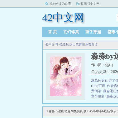
将本站设为首页
收藏42中文网
42中文网
首 页
玄幻修真
重生穿越
都市
42中文网
>
淼淼by远山笔趣阁免费阅读
淼淼b
作 者：远山
最后更新：2026-0
淼淼by远山讲了
山txt百度
作者淼
费阅读
淼淼远山
章节更新
淼淼远
笔趣阁免费阅读
三秒记住本站：42中
《淼淼by远山笔趣阁免费阅读》45终章半h最新章节