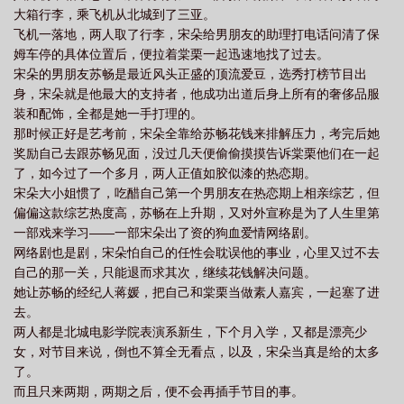
大箱行李，乘飞机从北城到了三亚。
飞机一落地，两人取了行李，宋朵给男朋友的助理打电话问清了保
姆车停的具体位置后，便拉着棠栗一起迅速地找了过去。
宋朵的男朋友苏畅是最近风头正盛的顶流爱豆，选秀打榜节目出
身，宋朵就是他最大的支持者，他成功出道后身上所有的奢侈品服
装和配饰，全都是她一手打理的。
那时候正好是艺考前，宋朵全靠给苏畅花钱来排解压力，考完后她
奖励自己去跟苏畅见面，没过几天便偷偷摸摸告诉棠栗他们在一起
了，如今过了一个多月，两人正值如胶似漆的热恋期。
宋朵大小姐惯了，吃醋自己第一个男朋友在热恋期上相亲综艺，但
偏偏这款综艺热度高，苏畅在上升期，又对外宣称是为了人生里第
一部戏来学习——一部宋朵出了资的狗血爱情网络剧。
网络剧也是剧，宋朵怕自己的任性会耽误他的事业，心里又过不去
自己的那一关，只能退而求其次，继续花钱解决问题。
她让苏畅的经纪人蒋媛，把自己和棠栗当做素人嘉宾，一起塞了进
去。
两人都是北城电影学院表演系新生，下个月入学，又都是漂亮少
女，对节目来说，倒也不算全无看点，以及，宋朵当真是给的太多
了。
而且只来两期，两期之后，便不会再插手节目的事。