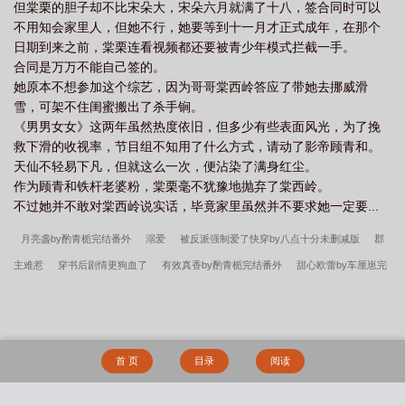
但棠栗的胆子却不比宋朵大，宋朵六月就满了十八，签合同时可以
不用知会家里人，但她不行，她要等到十一月才正式成年，在那个
日期到来之前，棠栗连看视频都还要被青少年模式拦截一手。
合同是万万不能自己签的。
她原本不想参加这个综艺，因为哥哥棠西岭答应了带她去挪威滑
雪，可架不住闺蜜搬出了杀手锏。
《男男女女》这两年虽然热度依旧，但多少有些表面风光，为了挽
救下滑的收视率，节目组不知用了什么方式，请动了影帝顾青和。
天仙不轻易下凡，但就这么一次，便沾染了满身红尘。
作为顾青和铁杆老婆粉，棠栗毫不犹豫地抛弃了棠西岭。
不过她并不敢对棠西岭说实话，毕竟家里虽然并不要求她一定要...
月亮盏by酌青栀完结番外
溺爱
被反派强制爱了快穿by八点十分未删减版
郡
主难惹
穿书后剧情更狗血了
有效真香by酌青栀完结番外
甜心欧蕾by车厘崽完
结番外
被反派强制爱了快穿by八点十分完结番外
逆袭[快穿]
御兽：开局截胡天
命龙女帝
您的攻略对象已达上限
金丝笼by酌青栀完结番外
嫁给男主他爸爸
蝴蝶效应小说by兆壹北笔趣阁无弹窗
你吃饭没有by车厘崽完结番外
群狼环伺by
首 页
目录
阅读
立日完结番外
我要上你by酌青栀完结番外
被反派强制爱了快穿by八点十分笔趣
阁无弹窗
撩月by车厘崽完结番外
你丫才妹子
声声慢by老司姬流苏未删减完整