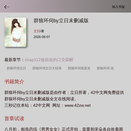
加入书架
群狼环伺by立日未删减版
立日
/著
2026-08-07
最新章节：
chap112被叔叔的口交舔醒
群狼环伺立日
群狼环伺立日大结局
群狼环伺谁是攻
群狼环伺 说
小
群狼环伺by红糖糕
群狼环伺 列宁格勒
群狼环伺番外txt完结版阅
书籍简介
读
群狼环伺推文
群狼环伺百度资源
群狼环饲by列宁格勒
群狼环伺的
群狼环伺by立日未删减版是由作者：立日所著，42中文网免费提供
在线阅读平台
群狼环伺by天与微云
群狼环伺txt天与微云
群狼环伺作者立
群狼环伺by立日未删减版全文在线阅读。
日免费阅读
群狼环伺by列宁格勒百度
群狼环伺的作者立日全部
群狼环伺
三秒记住本站：42中文网 网址：www.42zw.net
讲的什么故事
群狼环伺txt文档
群狼环伺立日笔文阁
群狼环伺 结局
群
首章试读
狼环伺天与微云格格党
群狼环伺立日完结了吗
八月初，相亲恋综《男男女女》正式开拍，棠栗和宋朵各自拎着两