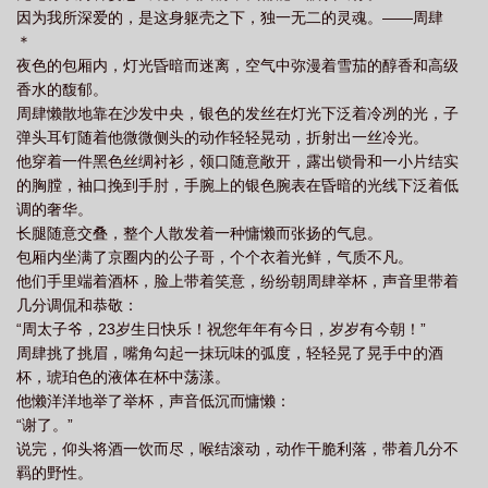
因为我所深爱的，是这身躯壳之下，独一无二的灵魂。——周肆
＊
夜色的包厢内，灯光昏暗而迷离，空气中弥漫着雪茄的醇香和高级
香水的馥郁。
周肆懒散地靠在沙发中央，银色的发丝在灯光下泛着冷冽的光，子
弹头耳钉随着他微微侧头的动作轻轻晃动，折射出一丝冷光。
他穿着一件黑色丝绸衬衫，领口随意敞开，露出锁骨和一小片结实
的胸膛，袖口挽到手肘，手腕上的银色腕表在昏暗的光线下泛着低
调的奢华。
长腿随意交叠，整个人散发着一种慵懒而张扬的气息。
包厢内坐满了京圈内的公子哥，个个衣着光鲜，气质不凡。
他们手里端着酒杯，脸上带着笑意，纷纷朝周肆举杯，声音里带着
几分调侃和恭敬：
“周太子爷，23岁生日快乐！祝您年年有今日，岁岁有今朝！”
周肆挑了挑眉，嘴角勾起一抹玩味的弧度，轻轻晃了晃手中的酒
杯，琥珀色的液体在杯中荡漾。
他懒洋洋地举了举杯，声音低沉而慵懒：
“谢了。”
说完，仰头将酒一饮而尽，喉结滚动，动作干脆利落，带着几分不
羁的野性。