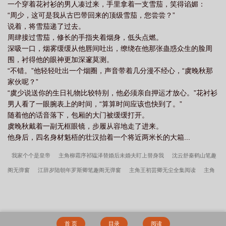
一个穿着花衬衫的男人凑过来，手里拿着一支雪茄，笑得谄媚：
“周少，这可是我从古巴带回来的顶级雪茄，您尝尝？”
说着，将雪茄递了过去。
周肆接过雪茄，修长的手指夹着烟身，低头点燃。
深吸一口，烟雾缓缓从他唇间吐出，缭绕在他那张蛊惑众生的脸周
围，衬得他的眼神更加深邃莫测。
“不错。”他轻轻吐出一个烟圈，声音带着几分漫不经心，“虞晚秋那
家伙呢？”
“虞少说送你的生日礼物比较特别，他必须亲自押运才放心。”花衬衫
男人看了一眼腕表上的时间，“算算时间应该也快到了。”
随着他的话音落下，包厢的大门被缓缓打开。
虞晚秋戴着一副无框眼镜，步履从容地走了进来。
他身后，四名身材魁梧的壮汉抬着一个将近两米长的大箱...
我家个个是皇帝
主角柳霜序祁韫泽替婚后未婚夫盯上替身我
沈云舒秦鹤山笔趣
阁无弹窗
江辞岁陆朝年罗斯卿笔趣阁无弹窗
主角王初芸卿无尘全集阅读
主角
王初芸卿无尘重生黑莲花手撕渣男全家
王初芸卿无尘笔趣阁无弹窗
主角江辞岁陆
朝年罗斯卿全集阅读
主角徐初棠宋乾州全集阅读
主角徐初棠宋乾州豪门乖乖女错
撩糙汉大佬后野翻了
主角沈云舒秦鹤山穿越八零我靠臭美赢麻了
我贪图你的美色
首 页
目录
阅读