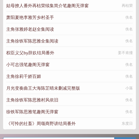
姑母撩人番外再枯荣续集简介笔趣阁无弹窗
再枯荣
萧阳夏艳李雅芳乡村圣手
佚名
主角张雅婷老赵全集阅读
佚名
主角徐铁军陈思雅全集阅读
佚名
权臣义父by辞奺结局番外
姜不肯撞
小可志强笔趣阁无弹窗
佚名
主角徐莉千娇百媚
佚名
月光变奏曲王大海陈芷晴未删减完整版
小落
主角徐铁军陈思雅村风依旧
佚名
徐铁军陈思雅笔趣阁无弹窗
佚名
《可怜的社畜》周颂商野讲结局番外
东度日