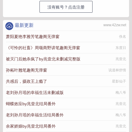
没有账号？点击注册
最新更新
www.42zw.net
萧阳夏艳李雅芳笔趣阁无弹窗
佚名
《可怜的社畜》周颂商野讲笔趣阁无弹窗
东度日
被灭门后她杀疯了by兆壹北未删减完整版
兆壹北
孙柘叶翘笔趣阁无弹窗
说道林舒情
共感后，摄政王上瘾了
星影仙子
老刘孙月瑶的幸福生活未删减版
梅八爷
蝴蝶效应by兆壹北结局番外
兆壹北
老刘孙月瑶的幸福生活结局番外
梅八爷
余家娇娘by兆壹北结局番外
兆壹北