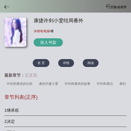
切换成倒序
康捷许剑小雯结局番外
冰镇龟龟猫
/著
加入书架
首 页
详情
阅读
最新章节：
正文完
许剑和康杰的出租
康杰许建小雯
许剑和康杰的故事
许剑和康洁
康剑
许杰
许剑康洁程雯合租
许剑康杰大结局
章节列表(
正序
)
1继承权
2决定