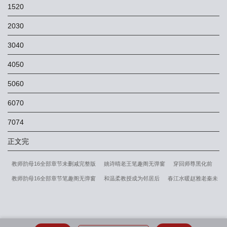
1520
2030
3040
4050
5060
6070
7074
正文完
教师韵母16全部章节未删减完整版
姚诗晴老王笔趣阁无弹窗
穿回师尊黑化前
教师韵母16全部章节笔趣阁无弹窗
和温柔教授成为邻居后
春江水暖赵雅老秦未
删减完整版
春江水暖赵雅老秦结局番外
女儿舍友柳倩倩结局番外
春江水暖赵
雅老秦笔趣阁无弹窗
红颜如玉陈佳敏笔趣阁无弹窗
红颜如玉陈佳敏未删减完整
版
火漆印
姚诗晴老王结局番外
女儿舍友柳倩倩笔趣阁无弹窗
[全职高手]策